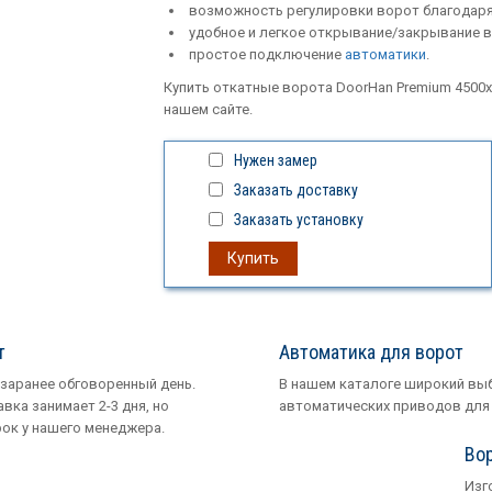
возможность регулировки ворот благодаря
удобное и легкое открывание/закрывание 
простое подключение
автоматики
.
Купить откатные ворота DoorHan Premium 4500
нашем сайте.
Нужен замер
Заказать доставку
Заказать установку
Купить
т
Автоматика для ворот
 заранее обговоренный день.
В нашем каталоге широкий вы
вка занимает 2-3 дня, но
автоматических приводов для
рок у нашего менеджера.
Вор
Изг