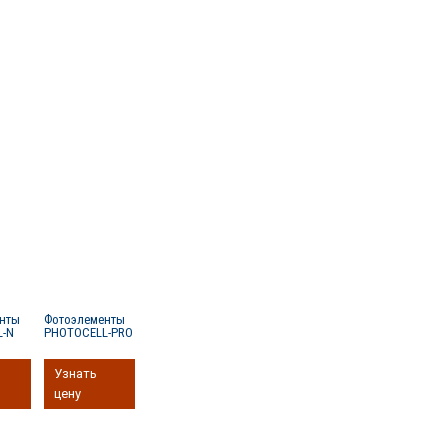
енты
Фотоэлементы
L-N
PHOTOCELL-PRO
Узнать
цену