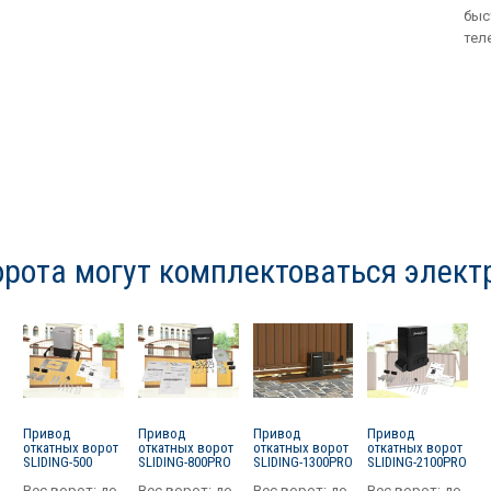
быс
тел
рота могут комплектоваться элек
Привод
Привод
Привод
Привод
откатных ворот
откатных ворот
откатных ворот
откатных ворот
SLIDING-500
SLIDING-800PRO
SLIDING-1300PRO
SLIDING-2100PRO
Вес ворот:
до
Вес ворот:
до
Вес ворот:
до
Вес ворот:
до