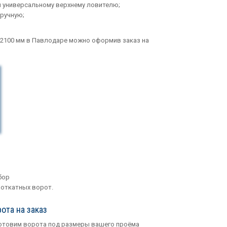
 универсальному верхнему ловителю;
вручную;
х2100 мм в Павлодаре можно оформив заказ на
бор
 откатных ворот.
ота на заказ
отовим ворота под размеры вашего проёма