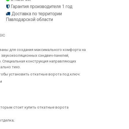
Гарантия производителя 1 год
Доставка по территории
Павлодарской области
SIC
аны для создания максимального комфорта на
з звукоизоляционных сэндвич-панелей,
. Специальная конструкция направляющих
ально тихо.
чтобы установить откатные ворота под ключ:
мм
оторым стоит купить откатные ворота
отделка;