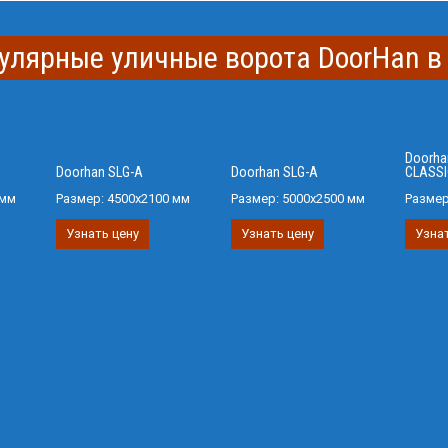
улярные уличные ворота DoorHan в
Doorha
Doorhan SLG-A
Doorhan SLG-A
CLASSI
 мм
Размер:
4500х2100 мм
Размер:
5000х2500 мм
Разме
Узнать цену
Узнать цену
Узнат