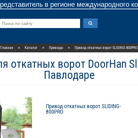
едставитель в регионе международного к
»
»
»
Главная
Каталог
Приводы
Привод откатных ворот SLIDING-800PRO
я откатных ворот DoorHan Sl
Павлодаре
Привод откатных ворот SLIDING-
800PRO