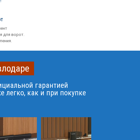
от
мент
я для ворот.
ления.
влодаре
ициальной гарантией
е легко, как и при покупке