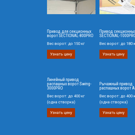
Привод для секционных
Привод секционны
ворот SECTIONAL-800PRO
SECTIONAL-1000PR
Вес ворот:
до 150 кг
Вес ворот:
до 180 
Узнать цену
Узнать цену
Линейный привод
распашных ворот Swing-
Рычажный привод
3000PRO
распашных ворот 
Вес ворот:
до 400 кг
Вес ворот:
до 400 
(одна створка)
(одна створка)
Узнать цену
Узнать цену