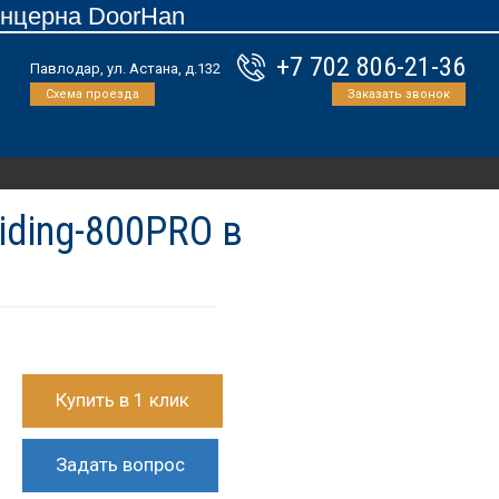
онцерна DoorHan
+7 702 806-21-36
Павлодар, ул. Астана, д.132
Схема проезда
Заказать звонок
iding-800PRO в
Купить в 1 клик
Задать вопрос