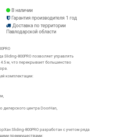
В наличии
Гарантия производителя 1 год
Доставка по территории
Павлодарской области
00PRO
а Sliding-800PRO позволяет управлять
 4.5 м, что перекрывает большинство
ора.
щей комплектации:
и,
о дилерского центра DoorHan,
рХан Sliding-800PRO разработан с учетом ряда
ющими преимуществами: