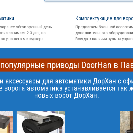
матики
Комплектующие для вор
 заранее обговоренный день.
Предлагаем большой ассорти
вка занимает 2-3 дня, но
дополнительного оборудовани
рок у нашего менеджера.
Всегда в наличии пульты управ
 популярные приводы DoorHan в Па
 и аксессуары для автоматики ДорХан с оф
 ворота автоматика устанавливается так ж
новых ворот ДорХан.