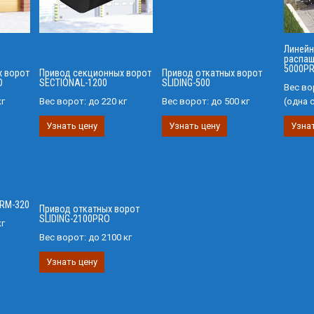
Линейн
распаш
5000P
х ворот
Привод секционных ворот
Привод откатных ворот
O
SECTIONAL-1200
SLIDING-500
Вес во
кг
Вес ворот:
до 220 кг
Вес ворот:
до 500 кг
(одна 
Узнать цену
Узнать цену
Узнат
ARM-320
Привод откатных ворот
SLIDING-2100PRO
кг
Вес ворот:
до 2100 кг
Узнать цену