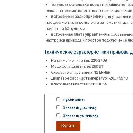
точность остановки ворот
в крайних полож
выключателями нового поколения и мощными
встроенный радиоприемник
для управления
процесс монтажа комплекта автоматики для 
память на 60 пультов,
встроенная плата управления
в собственно
настройки привода и простое подключение лю
Технические характеристики привода д
Напряжение питания:
220-240В
Мощность двигателя:
280 Вт
Скорость открывания:
12 м/мин
Диапазон рабочих температур:
-20…+55 °С
Класс пылевлагозащиты:
IP54
Нужен замер
Заказать доставку
Заказать установку
Купить