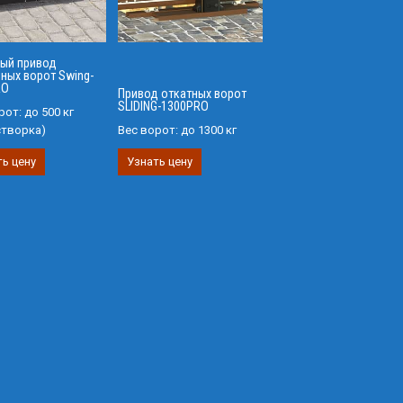
ый привод
ных ворот Swing-
RO
Привод откатных ворот
SLIDING-1300PRO
рот:
до 500 кг
створка)
Вес ворот:
до 1300 кг
ь цену
Узнать цену