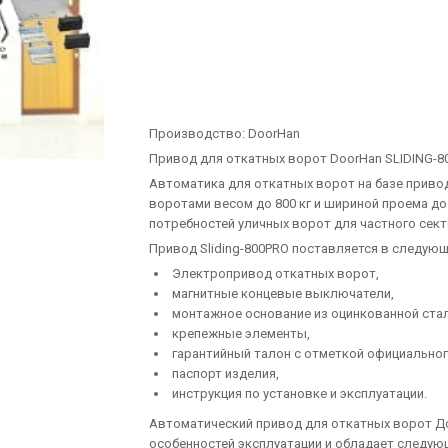
Производство:
DoorHan
Привод для откатных ворот DoorHan SLIDING-8
Автоматика для откатных ворот на базе привод
воротами весом до 800 кг и шириной проема до
потребностей уличных ворот для частного сект
Привод Sliding-800PRO поставляется в следую
Электропривод откатных ворот,
мaгнитные концевые выключaтели,
монтaжное основание из оцинкованной стал
крепежные элементы,
гарантийный талон с отметкой официальног
паспорт изделия,
инструкция по установке и эксплуатации.
Автоматический привод для откатных ворот До
особенностей эксплуатации и обладает следу