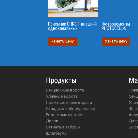
Приемник DHRE-1 внешний
Фотоэлементы
одноканальный
PHOTOCELL-N
Узнать цену
Узнать цену
Продукты
Ма
Секционные ворота
пр
Уличные ворота
Сек
Промышленные ворота
Ули
Складское оборудование
шл
Роллетные системы
акс
Двери
две
Сетчатые заборы
Бы
Шлагбаумы