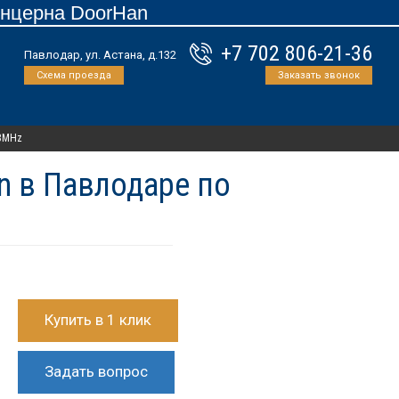
онцерна DoorHan
+7 702 806-21-36
Павлодар, ул. Астана, д.132
Схема проезда
Заказать звонок
33MHz
n в Павлодаре по
Купить в 1 клик
Задать вопрос