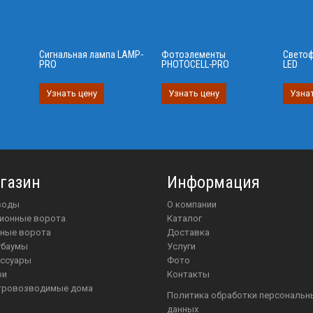
Сигнальная лампа LAMP-
Фотоэлементы
Светоф
PRO
PHOTOCELL-PRO
LED
Узнать цену
Узнать цену
Узнат
газин
Информация
иводы
О компании
ционные ворота
Каталог
чные ворота
Доставка
агбаумы
Услуги
ессуары
Фото
ри
Контакты
стровозводимые дома
Политика обработки персональных
данных