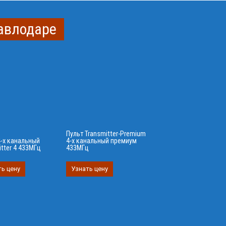
авлодаре
Пульт Transmitter-Premium
4-х канальный
4-х канальный премиум
itter 4 433МГц
433МГц
ь цену
Узнать цену