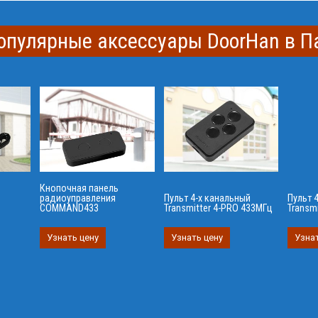
опулярные аксессуары DoorHan в П
Кнопочная панель
радиоуправления
Пульт 4-х канальный
Пульт 
COMMAND433
Transmitter 4-PRO 433МГц
Transm
Узнать цену
Узнать цену
Узнат