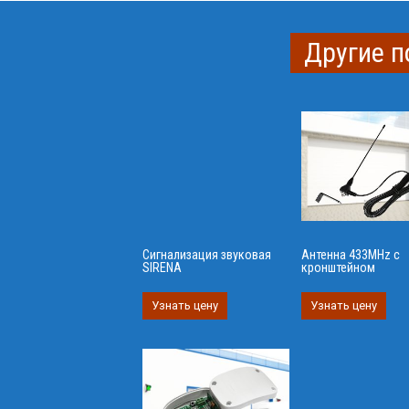
Другие п
Сигнализация звуковая
Антенна 433MHz с
SIRENA
кронштейном
Узнать цену
Узнать цену