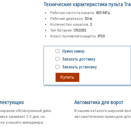
Технические характеристики пульта Tra
Рабочая частота канала:
433 МГц
Рабочий диапазон:
50 м
Количество каналов:
2
Тип батареи:
CR2032
Класс пылевлагозащиты:
IP20
Нужен замер
Заказать доставку
Заказать установку
Купить
плектующих
Автоматика для ворот
 заранее обговоренный день.
В нашем каталоге широкий вы
вка занимает 2-3 дня, но
автоматических приводов для 
рок у нашего менеджера.