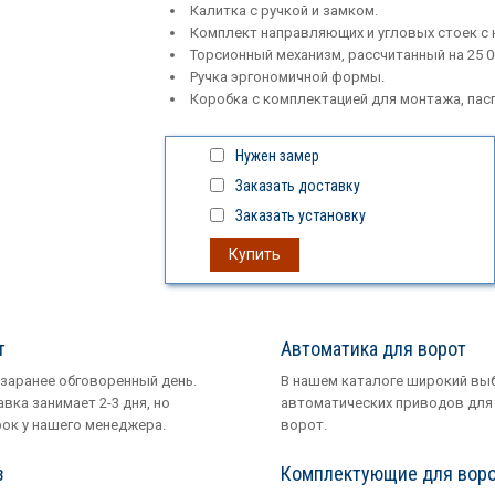
Калитка с ручкой и замком.
Комплект направляющих и угловых стоек с
Торсионный механизм, рассчитанный на 25 0
Ручка эргономичной формы.
Коробка с комплектацией для монтажа, пасп
Нужен замер
Заказать доставку
Заказать установку
Купить
т
Автоматика для ворот
 заранее обговоренный день.
В нашем каталоге широкий вы
вка занимает 2-3 дня, но
автоматических приводов для
рок у нашего менеджера.
ворот.
з
Комплектующие для вор