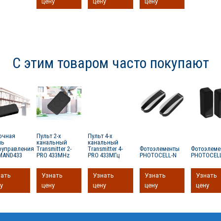
цену
цену
цену
С этим товаром часто покупают
очная
Пульт 2-х
Пульт 4-х
ль
канальный
канальный
оуправления
Transmitter 2-
Transmitter 4-
Фотоэлементы
Фотоэлем
AND433
PRO 433MHz
PRO 433МГц
PHOTOCELL-N
PHOTOCEL
нать
Узнать
Узнать
Узнать
Узнать
у
цену
цену
цену
цену