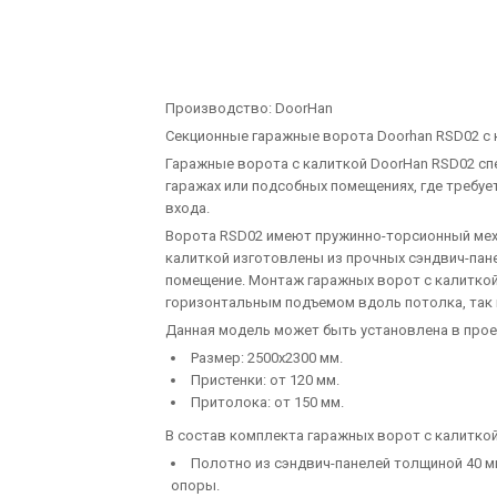
Производство:
DoorHan
Секционные гаражные ворота Doorhan RSD02 с 
Гаражные ворота с калиткой DoorHan RSD02 сп
гаражах или подсобных помещениях, где требуе
входа.
Ворота RSD02 имеют пружинно-торсионный мех
калиткой изготовлены из прочных сэндвич-па
помещение. Монтаж гаражных ворот с калиткой
горизонтальным подъемом вдоль потолка, так 
Данная модель может быть установлена в про
Размер: 2500х2300 мм.
Пристенки: от 120 мм.
Притолока: от 150 мм.
В состав комплекта гаражных ворот с калиткой
Полотно из сэндвич-панелей толщиной 40 м
опоры.