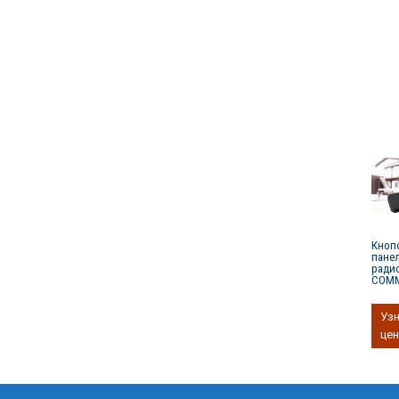
Кноп
пане
ради
COMM
Уз
цен