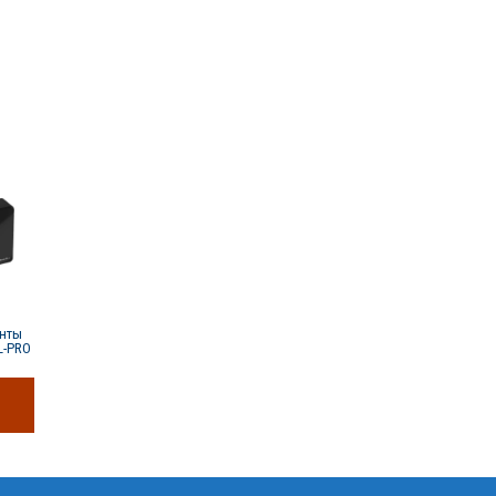
енты
L-PRO